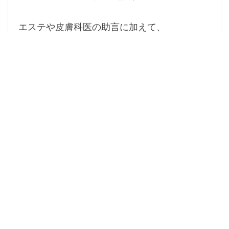
エステや皮膚科医の助言に加えて、
日常のスキンケアや生活習慣の見直しも、
美肌を保つために重要です。
バランスの取れた食事や、十分な睡眠、
ストレスの管理の習慣が肌の健康に寄与しま
す。
まとめ
エステと皮膚科医の、